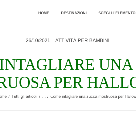
HOME
HOME
DESTINAZIONI
SCEGLI L’ELEMENT
DESTINAZIONI
26/10/2021
ATTIVITÀ PER BAMBINI
SCEGLI
L’ELEMENTO
INTAGLIARE UNA
NATURALE
RUOSA PER HALL
RUBRICHE
ome
Tutti gli articoli
...
Come intagliare una zucca mostruosa per Hallo
CHI SONO