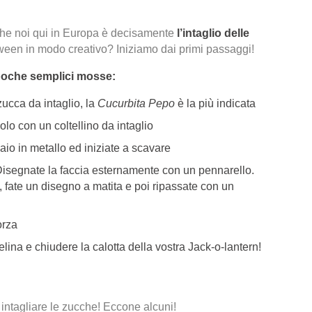
che noi qui in Europa è decisamente
l’intaglio delle
ween in modo creativo? Iniziamo dai primi passaggi!
 poche semplici mosse:
 zucca da intaglio, la
Cucurbita Pepo
è la più indicata
iolo con un coltellino da intaglio
io in metallo ed iniziate a scavare
Disegnate la faccia esternamente con un pennarello.
, fate un disegno a matita e poi ripassate con un
orza
elina e chiudere la calotta della vostra Jack-o-lantern!
 intagliare le zucche! Eccone alcuni!