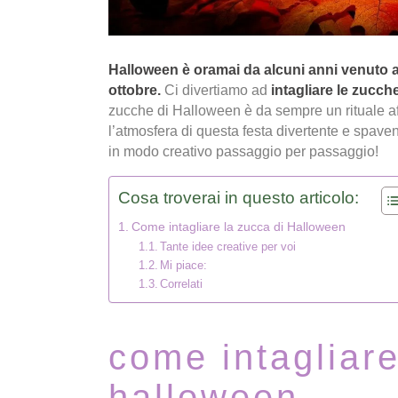
Halloween è oramai da alcuni anni venuto a f
ottobre.
Ci divertiamo ad
intagliare le zucch
zucche di Halloween è da sempre un rituale af
l’atmosfera di questa festa divertente e spav
in modo creativo passaggio per passaggio!
Cosa troverai in questo articolo:
Come intagliare la zucca di Halloween
Tante idee creative per voi
Mi piace:
Correlati
come intagliare
halloween