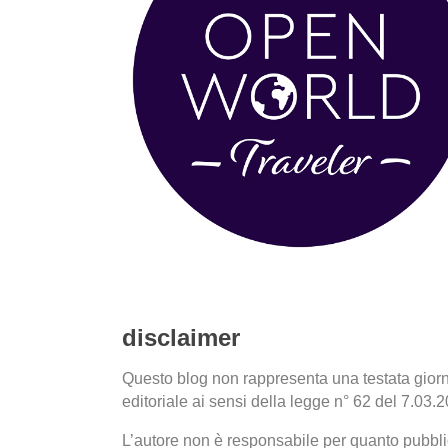
disclaimer
Questo blog non rappresenta una testata giorn
editoriale ai sensi della legge n° 62 del 7.03.
L’autore non è responsabile per quanto pubblic