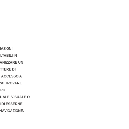
MAZIONI
TABILI IN
ANIZZARE UN
TTERE DI
O ACCESSO A
RAI TROVARE
IPO
TUALE, VISUALE O
I DI ESSERNE
NAVIGAZIONE.