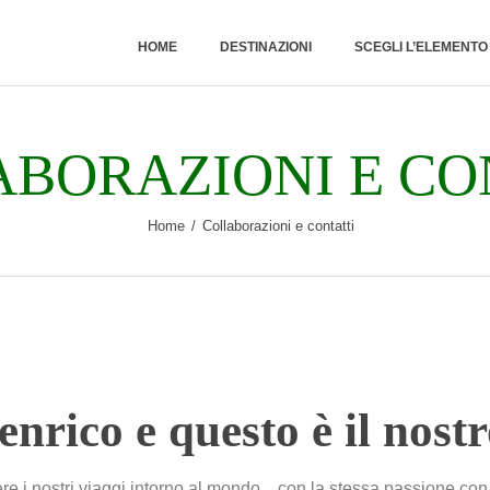
HOME
HOME
DESTINAZIONI
SCEGLI L’ELEMENT
DESTINAZIONI
SCEGLI
BORAZIONI E CO
L’ELEMENTO
Home
Collaborazioni e contatti
NATURALE
RUBRICHE
CHI SONO
enrico e questo è il nostr
re i nostri viaggi intorno al mondo…con la stessa passione con 