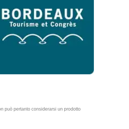
on può pertanto considerarsi un prodotto