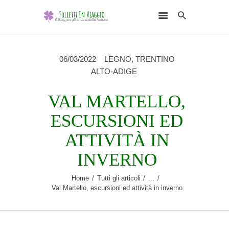
06/03/2022
LEGNO
,
TRENTINO
ALTO-ADIGE
VAL MARTELLO,
HOME
ESCURSIONI ED
DESTINAZIONI
ATTIVITÀ IN
SCEGLI L’ELEMENTO
NATURALE
INVERNO
RUBRICHE
Home
Tutti gli articoli
...
CHI SONO
Val Martello, escursioni ed attività in inverno