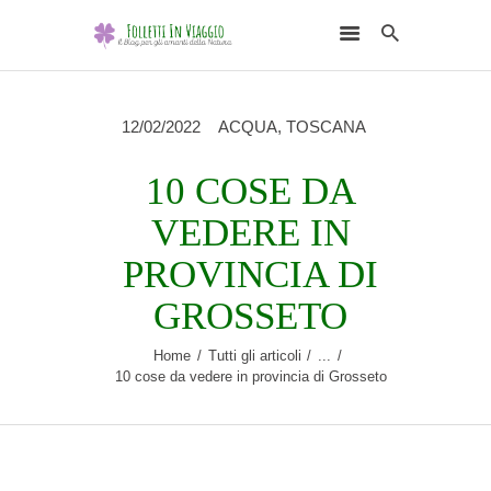
12/02/2022
ACQUA
,
TOSCANA
10 COSE DA
HOME
VEDERE IN
DESTINAZIONI
PROVINCIA DI
SCEGLI L’ELEMENTO
GROSSETO
NATURALE
Home
Tutti gli articoli
...
RUBRICHE
10 cose da vedere in provincia di Grosseto
CHI SONO