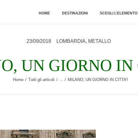
HOME
HOME
DESTINAZIONI
SCEGLI L’ELEMENT
DESTINAZIONI
23/09/2018
LOMBARDIA
,
METALLO
SCEGLI
L’ELEMENTO
O, UN GIORNO IN 
NATURALE
Home
Tutti gli articoli
...
MILANO, UN GIORNO IN CITTA’!
RUBRICHE
CHI SONO