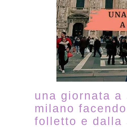
una giornata a
milano facendo
folletto e dall