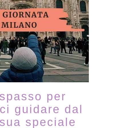
 spasso per
ci guidare dal
a sua speciale