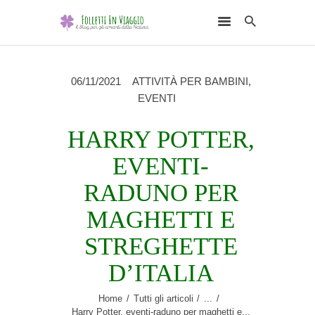
06/11/2021
ATTIVITÀ PER BAMBINI
,
EVENTI
HARRY POTTER,
HOME
EVENTI-
DESTINAZIONI
RADUNO PER
SCEGLI L’ELEMENTO
NATURALE
MAGHETTI E
RUBRICHE
STREGHETTE
CHI SONO
D’ITALIA
Home
Tutti gli articoli
...
Harry Potter, eventi-raduno per maghetti e...