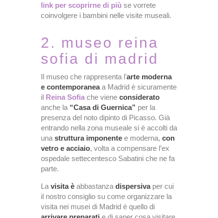
link per scoprirne di più
se vorrete
coinvolgere i bambini nelle visite museali.
2. museo reina
sofia di madrid
Il museo che rappresenta l’
arte moderna
e contemporanea
a Madrid è sicuramente
il
Reina Sofia
che viene
considerato
anche la
“Casa di Guernica”
per la
presenza del noto dipinto di Picasso. Già
entrando nella zona museale si è accolti da
una
struttura imponente
e moderna,
con
vetro e acciaio
, volta a compensare l’ex
ospedale settecentesco Sabatini che ne fa
parte.
La
visita è
abbastanza
dispersiva
per cui
il nostro consiglio su come organizzare la
visita nei musei di Madrid è quello di
arrivare preparati
e di saper cosa visitare,