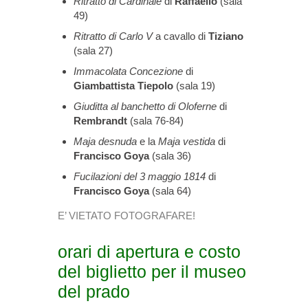
Ritratto di Cardinale
di
Raffaello
(sala
49)
Ritratto di Carlo V
a cavallo di
Tiziano
(sala 27)
Immacolata Concezione
di
Giambattista Tiepolo
(sala 19)
Giuditta al banchetto di Oloferne
di
Rembrandt
(sala 76-84)
Maja desnuda
e la
Maja vestida
di
Francisco Goya
(sala 36)
Fucilazioni del 3 maggio 1814
di
Francisco Goya
(sala 64)
E’ VIETATO FOTOGRAFARE!
orari di apertura e costo
del biglietto per il museo
del prado