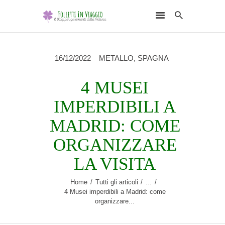
16/12/2022
METALLO
,
SPAGNA
4 MUSEI
HOME
IMPERDIBILI A
DESTINAZIONI
MADRID: COME
SCEGLI L’ELEMENTO
ORGANIZZARE
NATURALE
LA VISITA
RUBRICHE
CHI SONO
Home
Tutti gli articoli
...
4 Musei imperdibili a Madrid: come
organizzare...