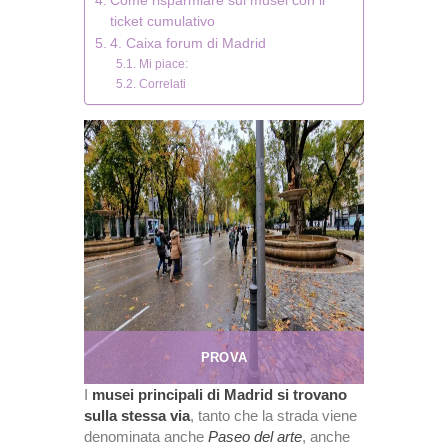
Come risparmiare sui musei con il
ticket cumulativo
4. Caixa forum di Madrid
Mi piace:
Correlati
PROVA
I
musei principali di Madrid si trovano
sulla stessa via
, tanto che la strada viene
denominata anche
Paseo del arte
, anche