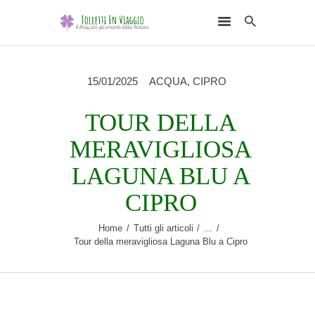
15/01/2025
ACQUA
,
CIPRO
TOUR DELLA
HOME
MERAVIGLIOSA
DESTINAZIONI
LAGUNA BLU A
SCEGLI L’ELEMENTO
CIPRO
NATURALE
Home
Tutti gli articoli
...
RUBRICHE
Tour della meravigliosa Laguna Blu a Cipro
CHI SONO