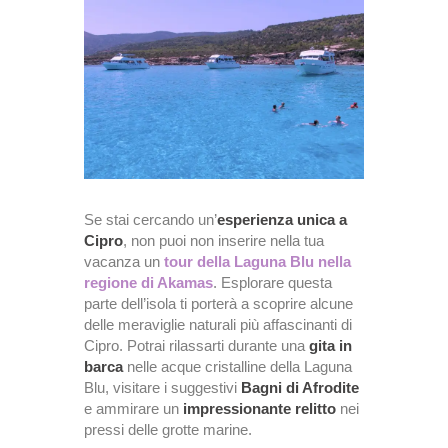
Se stai cercando un’
esperienza unica a
Cipro
, non puoi non inserire nella tua
vacanza un
tour della Laguna Blu nella
regione di Akamas
. Esplorare questa
parte dell’isola ti porterà a scoprire alcune
delle meraviglie naturali più affascinanti di
Cipro. Potrai rilassarti durante una
gita in
barca
nelle acque cristalline della Laguna
Blu, visitare i suggestivi
Bagni di Afrodite
e ammirare un
impressionante relitto
nei
pressi delle grotte marine.