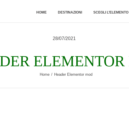
HOME
HOME
DESTINAZIONI
SCEGLI L’ELEMENT
DESTINAZIONI
28/07/2021
SCEGLI
L’ELEMENTO
DER ELEMENTOR
NATURALE
Home
Header Elementor mod
RUBRICHE
CHI SONO