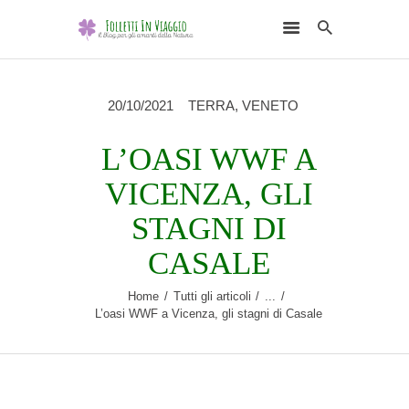
20/10/2021
TERRA
,
VENETO
L’OASI WWF A
HOME
VICENZA, GLI
DESTINAZIONI
STAGNI DI
SCEGLI L’ELEMENTO
CASALE
NATURALE
Home
Tutti gli articoli
...
RUBRICHE
L’oasi WWF a Vicenza, gli stagni di Casale
CHI SONO