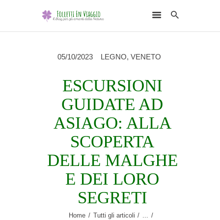
05/10/2023
LEGNO
,
VENETO
ESCURSIONI
HOME
GUIDATE AD
DESTINAZIONI
ASIAGO: ALLA
SCEGLI L’ELEMENTO
SCOPERTA
NATURALE
DELLE MALGHE
RUBRICHE
E DEI LORO
CHI SONO
SEGRETI
Home
Tutti gli articoli
...