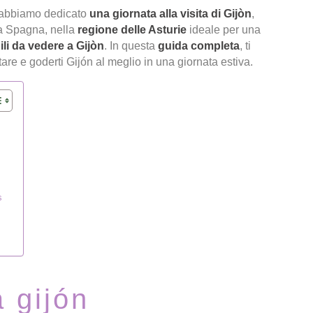
abbiamo dedicato
una giornata alla visita di Gijòn
,
lla Spagna, nella
regione delle Asturie
ideale per una
li da vedere a Gijòn
. In questa
guida completa
, ti
itare e goderti Gijón al meglio in una giornata estiva.
s
 gijón