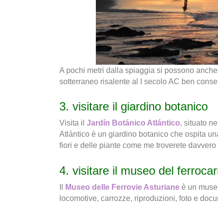
A pochi metri dalla spiaggia si possono anche 
sotterraneo risalente al I secolo AC ben conse
3. visitare il giardino botanico
Visita il
Jardín Botánico Atlántico
, situato n
Atlántico è un giardino botanico che ospita u
fiori e delle piante come me troverete davvero 
4. visitare il museo del ferrocar
Il
Museo delle Ferrovie Asturiane
è un museo
locomotive, carrozze, riproduzioni, foto e docum