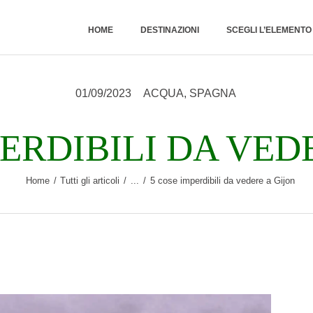
HOME
HOME
DESTINAZIONI
SCEGLI L’ELEMENT
DESTINAZIONI
01/09/2023
ACQUA
,
SPAGNA
SCEGLI
L’ELEMENTO
PERDIBILI DA VED
NATURALE
Home
Tutti gli articoli
...
5 cose imperdibili da vedere a Gijon
RUBRICHE
CHI SONO